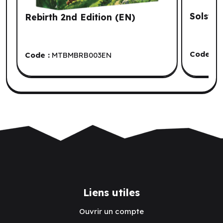
Solstis
Rebirth 2nd Edition (EN)
Code :
L
Code :
MTBMBRB003EN
Liens utiles
Ouvrir un compte