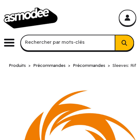
asmodee Canada
asmodee Canada
Recherche par mots-clés
Rechercher par mots-clés
Menu
Produits
Précommandes
Précommandes
Sleeves: Rift