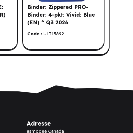
E:
Binder: Zippered PRO-
FR)
Binder: 4-pkt: Vivid: Blue
(EN) ^ Q3 2026
Code :
ULT15892
Adresse
asmodee Canada