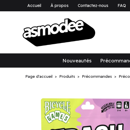
Accueil
À propos
Contactez-nous
FAQ
asmodee Canad
asmodee Canada
Nouveautés
Précomman
Page d'accueil
Produits
Précommandes
Préc