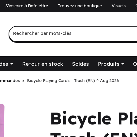
S'inscrire à l'infolettre
Trouvez une boutique
Visuels
a
Recherche par mots-clés
Rechercher par mots-clés
des
Retour en stock
Soldes
Produits
O
ommandes
Bicycle Playing Cards - Trash (EN) ^ Aug 2026
Bicycle Pl