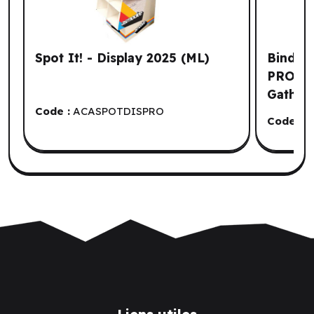
Spot It! - Display 2025 (ML)
Binder
PRO-Bin
Gatheri
Code :
ACASPOTDISPRO
Sephir
Code :
U