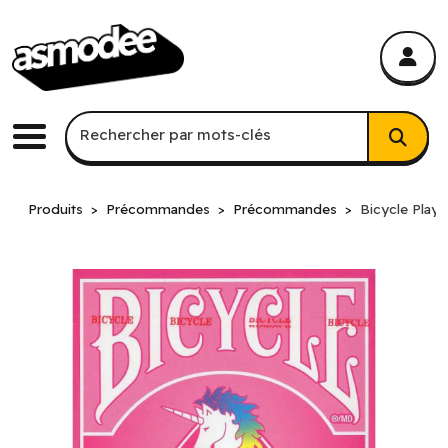
asmodee Canada
asmodee Canada
Recherche par mots-clés
Rechercher par mots-clés
Menu
Produits
Précommandes
Précommandes
Bicycle Playi