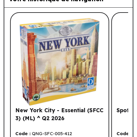
Liste de produits suggérés: Votre histo
New York City - Essential (SFCC
Spot It
3) (ML) ^ Q2 2026
Code :
QNG-SFC-005-412
Code :
A