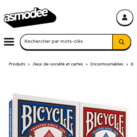
asmodee Canada
asmodee Canada
Recherche par mots-clés
Rechercher par mots-clés
Menu
Produits
Jeux de société et cartes
Incontournables
Bic