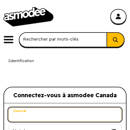
asmodee Canada
asmodee Canada
Recherche par mots-clés
Rechercher par mots-clés
Menu
Identification
Connectez-vous à asmodee Canada
Connectez-vous à asmodee Canada
Courriel