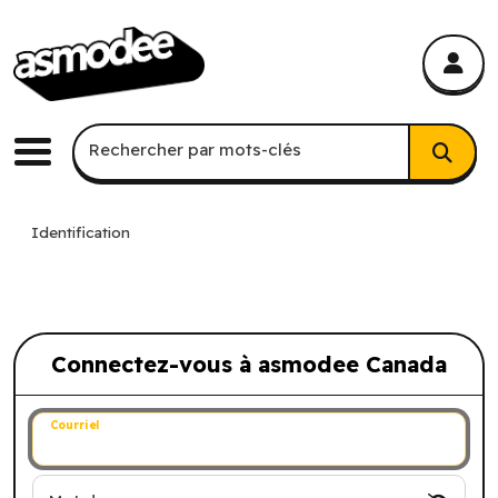
asmodee Canada
asmodee Canada
Recherche par mots-clés
Rechercher par mots-clés
Menu
Identification
Connectez-vous à asmodee Canada
Connectez-vous à asmodee Canada
Courriel