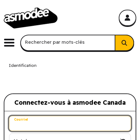
asmodee Canada
asmodee Canada
Recherche par mots-clés
Rechercher par mots-clés
Menu
Identification
Connectez-vous à asmodee Canada
Connectez-vous à asmodee Canada
Courriel