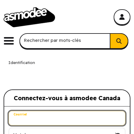
asmodee Canada
asmodee Canada
Recherche par mots-clés
Rechercher par mots-clés
Menu
Identification
Connectez-vous à asmodee Canada
Connectez-vous à asmodee Canada
Courriel