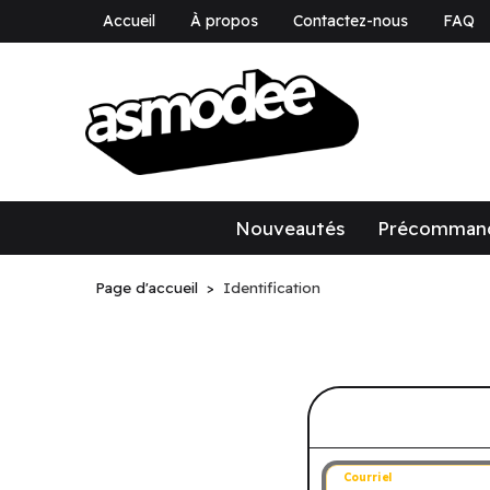
Accueil
À propos
Contactez-nous
FAQ
asmodee Canad
asmodee Canada
Nouveautés
Précomman
Page d'accueil
Identification
Connectez-v
Courriel