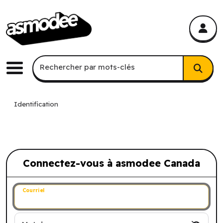
asmodee Canada
asmodee Canada
Recherche par mots-clés
Rechercher par mots-clés
Menu
Identification
Connectez-vous à asmodee Canada
Connectez-vous à asmodee Canada
Courriel