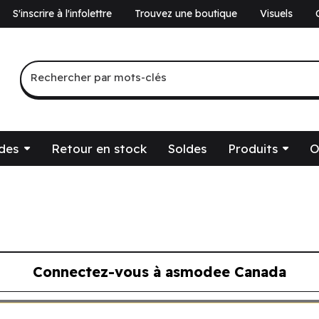
S'inscrire à l'infolettre
Trouvez une boutique
Visuels
a
Recherche par mots-clés
Rechercher par mots-clés
des
Retour en stock
Soldes
Produits
O
Connectez-vous à asmodee Canada
ous à asmodee Canada