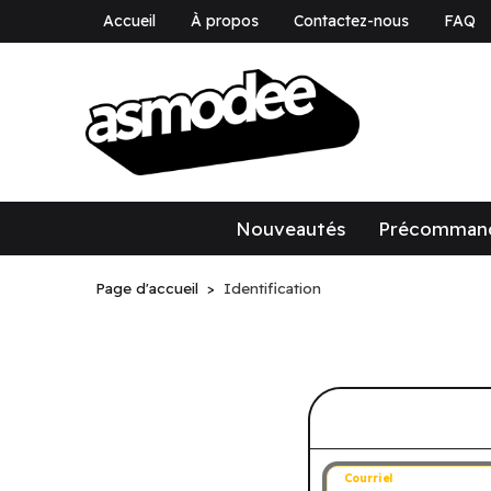
Accueil
À propos
Contactez-nous
FAQ
asmodee Canad
asmodee Canada
Nouveautés
Précomman
Page d'accueil
Identification
Connectez-v
Courriel