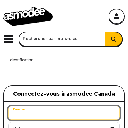
asmodee Canada
asmodee Canada
Recherche par mots-clés
Rechercher par mots-clés
Menu
Identification
Connectez-vous à asmodee Canada
Connectez-vous à asmodee Canada
Courriel