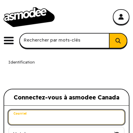
asmodee Canada
asmodee Canada
Recherche par mots-clés
Rechercher par mots-clés
Menu
Identification
Connectez-vous à asmodee Canada
Connectez-vous à asmodee Canada
Courriel