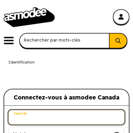
asmodee Canada
asmodee Canada
Recherche par mots-clés
Rechercher par mots-clés
Menu
Identification
Connectez-vous à asmodee Canada
Connectez-vous à asmodee Canada
Courriel