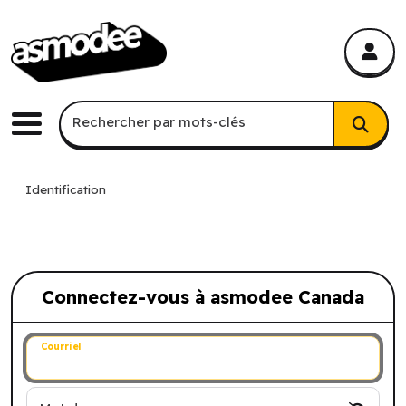
asmodee Canada
asmodee Canada
Recherche par mots-clés
Rechercher par mots-clés
Menu
Identification
Connectez-vous à asmodee Canada
Connectez-vous à asmodee Canada
Courriel