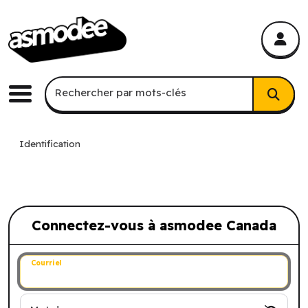
asmodee Canada
asmodee Canada
Recherche par mots-clés
Rechercher par mots-clés
Menu
Identification
Connectez-vous à asmodee Canada
Connectez-vous à asmodee Canada
Courriel