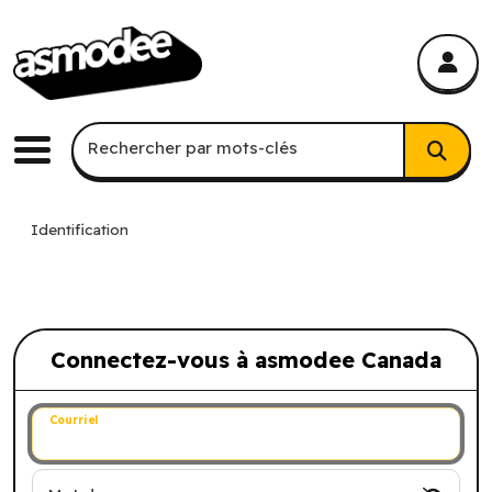
asmodee Canada
asmodee Canada
Recherche par mots-clés
Rechercher par mots-clés
Menu
Identification
Connectez-vous à asmodee Canada
Connectez-vous à asmodee Canada
Courriel