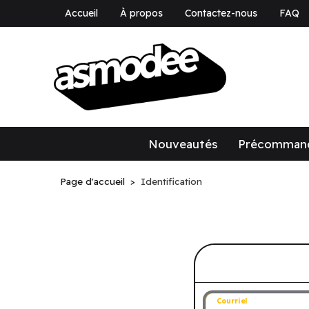
Accueil
À propos
Contactez-nous
FAQ
asmodee Canad
asmodee Canada
Nouveautés
Précomman
Page d'accueil
Identification
Connectez-v
Courriel