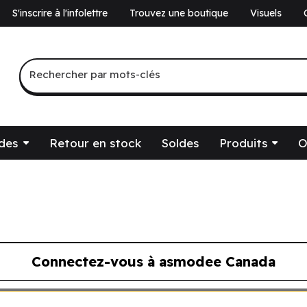
S'inscrire à l'infolettre
Trouvez une boutique
Visuels
a
Recherche par mots-clés
Rechercher par mots-clés
des
Retour en stock
Soldes
Produits
O
Connectez-vous à asmodee Canada
ous à asmodee Canada