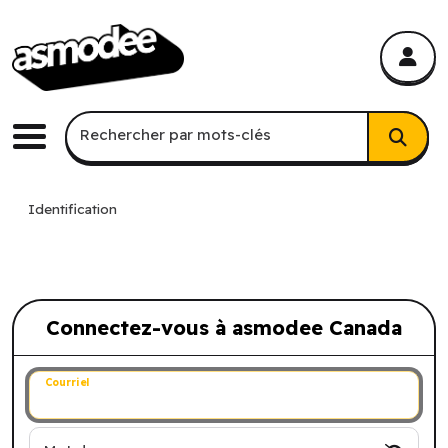
asmodee Canada
asmodee Canada
Recherche par mots-clés
Rechercher par mots-clés
Menu
Identification
Connectez-vous à asmodee Canada
Connectez-vous à asmodee Canada
Courriel