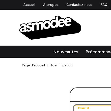
Accueil
À propos
Contactez-nous
FAQ
asmodee Canad
asmodee Canada
Nouveautés
Précomman
Page d'accueil
Identification
Connectez-v
Courriel