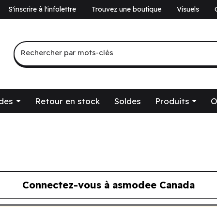
S'inscrire à l'infolettre
Trouvez une boutique
Visuels
a
Recherche par mots-clés
Rechercher par mots-clés
des
Retour en stock
Soldes
Produits
O
Connectez-vous à asmodee Canada
ous à asmodee Canada