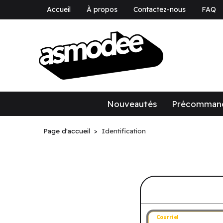
Accueil
À propos
Contactez-nous
FAQ
asmodee Canad
asmodee Canada
Nouveautés
Précomman
Page d'accueil
Identification
Connectez-v
Courriel