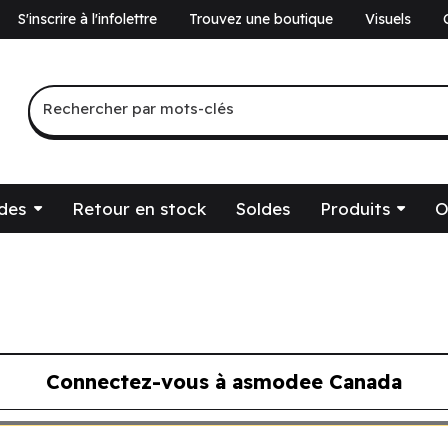
S'inscrire à l'infolettre
Trouvez une boutique
Visuels
a
Recherche par mots-clés
Rechercher par mots-clés
des
Retour en stock
Soldes
Produits
O
Connectez-vous à asmodee Canada
ous à asmodee Canada