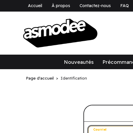
Accueil
À propos
Contactez-nous
FAQ
asmodee Canad
asmodee Canada
Nouveautés
Précomman
Page d'accueil
Identification
Connectez-v
Courriel