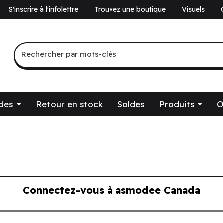
S'inscrire à l'infolettre
Trouvez une boutique
Visuels
a
Recherche par mots-clés
Rechercher par mots-clés
des
Retour en stock
Soldes
Produits
O
Connectez-vous à asmodee Canada
ous à asmodee Canada