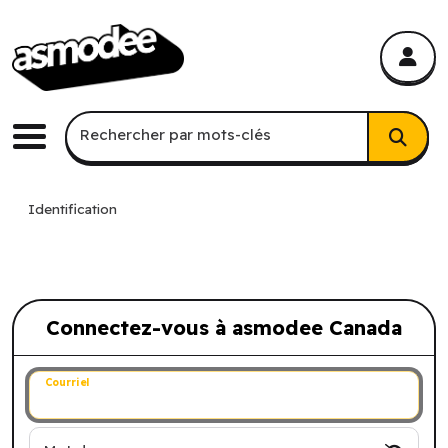
asmodee Canada
asmodee Canada
Recherche par mots-clés
Rechercher par mots-clés
Menu
Identification
Connectez-vous à asmodee Canada
Connectez-vous à asmodee Canada
Courriel