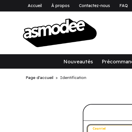
Accueil
À propos
Contactez-nous
FAQ
asmodee Canad
asmodee Canada
Nouveautés
Précomman
Page d'accueil
Identification
Connectez-v
Courriel