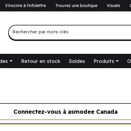
S'inscrire à l'infolettre
Trouvez une boutique
Visuels
a
Recherche par mots-clés
Rechercher par mots-clés
des
Retour en stock
Soldes
Produits
O
Connectez-vous à asmodee Canada
ous à asmodee Canada