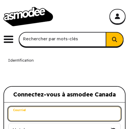
asmodee Canada
asmodee Canada
Recherche par mots-clés
Rechercher par mots-clés
Menu
Identification
Connectez-vous à asmodee Canada
Connectez-vous à asmodee Canada
Courriel