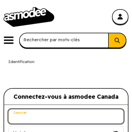
asmodee Canada
asmodee Canada
Recherche par mots-clés
Rechercher par mots-clés
Menu
Identification
Connectez-vous à asmodee Canada
Connectez-vous à asmodee Canada
Courriel