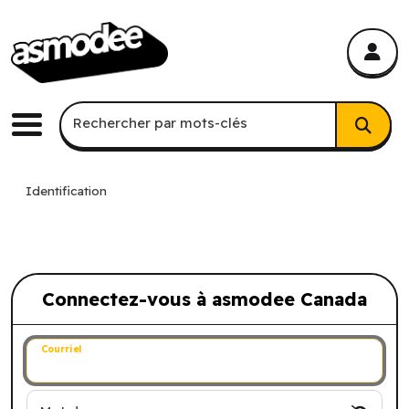
asmodee Canada
asmodee Canada
Recherche par mots-clés
Rechercher par mots-clés
Menu
Identification
Connectez-vous à asmodee Canada
Connectez-vous à asmodee Canada
Courriel