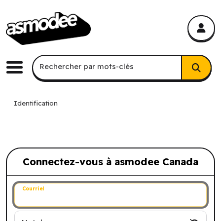
asmodee Canada
asmodee Canada
Recherche par mots-clés
Rechercher par mots-clés
Menu
Identification
Connectez-vous à asmodee Canada
Connectez-vous à asmodee Canada
Courriel