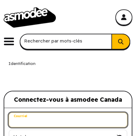
asmodee Canada
asmodee Canada
Recherche par mots-clés
Rechercher par mots-clés
Menu
Identification
Connectez-vous à asmodee Canada
Connectez-vous à asmodee Canada
Courriel