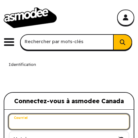
asmodee Canada
asmodee Canada
Recherche par mots-clés
Rechercher par mots-clés
Menu
Identification
Connectez-vous à asmodee Canada
Connectez-vous à asmodee Canada
Courriel