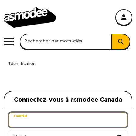
asmodee Canada
asmodee Canada
Recherche par mots-clés
Rechercher par mots-clés
Menu
Identification
Connectez-vous à asmodee Canada
Connectez-vous à asmodee Canada
Courriel