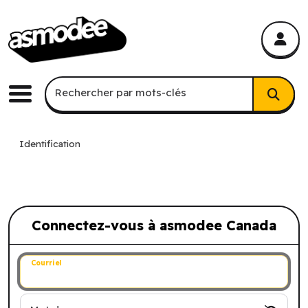
asmodee Canada
asmodee Canada
Recherche par mots-clés
Rechercher par mots-clés
Menu
Identification
Connectez-vous à asmodee Canada
Connectez-vous à asmodee Canada
Courriel