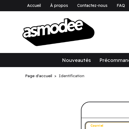
Accueil
À propos
Contactez-nous
FAQ
asmodee Canad
asmodee Canada
Nouveautés
Précomman
Page d'accueil
Identification
Connectez-v
Courriel