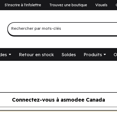
S'inscrire à l'infolettre
Trouvez une boutique
Visuels
a
Recherche par mots-clés
Rechercher par mots-clés
des
Retour en stock
Soldes
Produits
O
Connectez-vous à asmodee Canada
ous à asmodee Canada