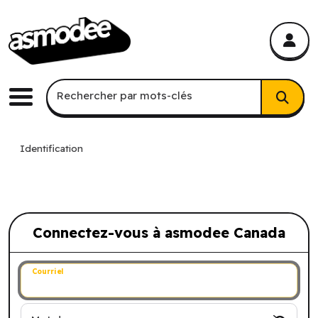
asmodee Canada
asmodee Canada
Recherche par mots-clés
Rechercher par mots-clés
Menu
Identification
Connectez-vous à asmodee Canada
Connectez-vous à asmodee Canada
Courriel