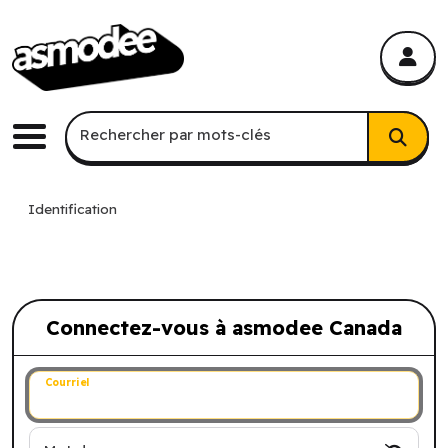
asmodee Canada
asmodee Canada
Recherche par mots-clés
Rechercher par mots-clés
Menu
Identification
Connectez-vous à asmodee Canada
Connectez-vous à asmodee Canada
Courriel