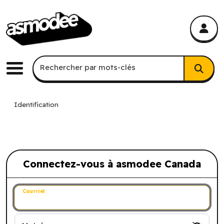
asmodee Canada
asmodee Canada
Recherche par mots-clés
Rechercher par mots-clés
Menu
Identification
Connectez-vous à asmodee Canada
Connectez-vous à asmodee Canada
Courriel