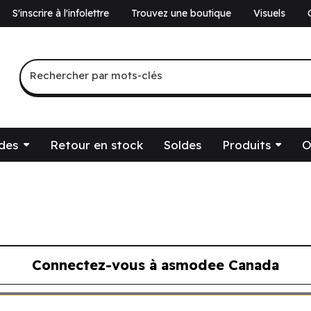
S'inscrire à l'infolettre
Trouvez une boutique
Visuels
a
Recherche par mots-clés
Rechercher par mots-clés
des
Retour en stock
Soldes
Produits
O
Connectez-vous à asmodee Canada
ous à asmodee Canada