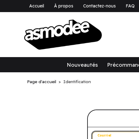
Accueil
À propos
Contactez-nous
FAQ
asmodee Canad
asmodee Canada
Nouveautés
Précomman
Page d'accueil
Identification
Connectez-v
Courriel