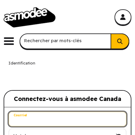
asmodee Canada
asmodee Canada
Recherche par mots-clés
Rechercher par mots-clés
Menu
Identification
Connectez-vous à asmodee Canada
Connectez-vous à asmodee Canada
Courriel