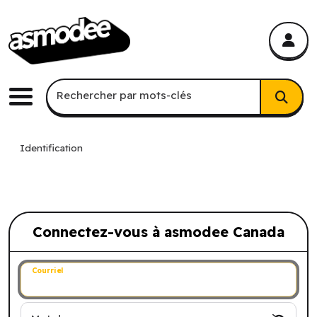
asmodee Canada
asmodee Canada
Recherche par mots-clés
Rechercher par mots-clés
Menu
Identification
Connectez-vous à asmodee Canada
Connectez-vous à asmodee Canada
Courriel