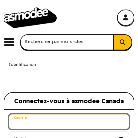
asmodee Canada
asmodee Canada
Recherche par mots-clés
Rechercher par mots-clés
Menu
Identification
Connectez-vous à asmodee Canada
Connectez-vous à asmodee Canada
Courriel