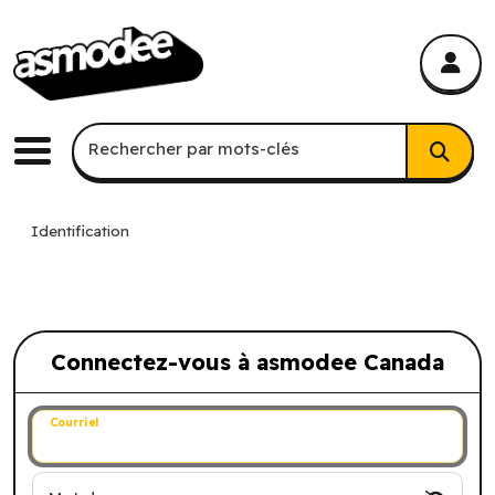
asmodee Canada
asmodee Canada
Recherche par mots-clés
Rechercher par mots-clés
Menu
Identification
Connectez-vous à asmodee Canada
Connectez-vous à asmodee Canada
Courriel