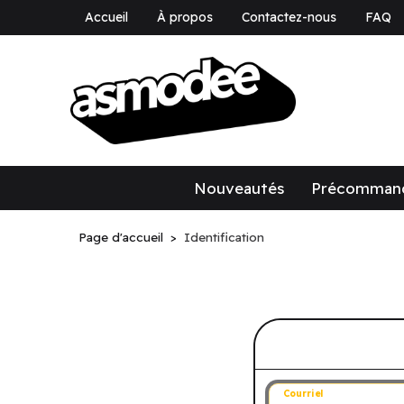
Accueil
À propos
Contactez-nous
FAQ
asmodee Canad
asmodee Canada
Nouveautés
Précomman
Page d'accueil
Identification
Connectez-v
Courriel