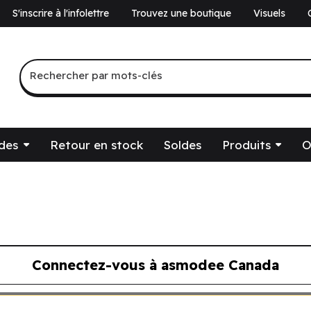
S'inscrire à l'infolettre
Trouvez une boutique
Visuels
a
Recherche par mots-clés
Rechercher par mots-clés
des
Retour en stock
Soldes
Produits
O
Connectez-vous à asmodee Canada
ous à asmodee Canada