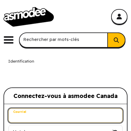
asmodee Canada
asmodee Canada
Recherche par mots-clés
Rechercher par mots-clés
Menu
Identification
Connectez-vous à asmodee Canada
Connectez-vous à asmodee Canada
Courriel