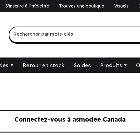
S'inscrire à l'infolettre
Trouvez une boutique
Visuels
a
Recherche par mots-clés
Rechercher par mots-clés
des
Retour en stock
Soldes
Produits
O
Connectez-vous à asmodee Canada
ous à asmodee Canada