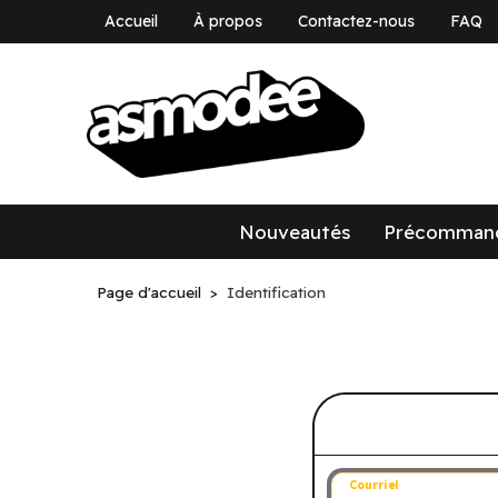
Accueil
À propos
Contactez-nous
FAQ
asmodee Canad
asmodee Canada
Nouveautés
Précomman
Page d'accueil
Identification
Connectez-v
Courriel