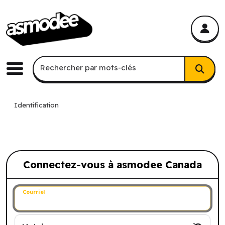
asmodee Canada
asmodee Canada
Recherche par mots-clés
Rechercher par mots-clés
Menu
Identification
Connectez-vous à asmodee Canada
Connectez-vous à asmodee Canada
Courriel