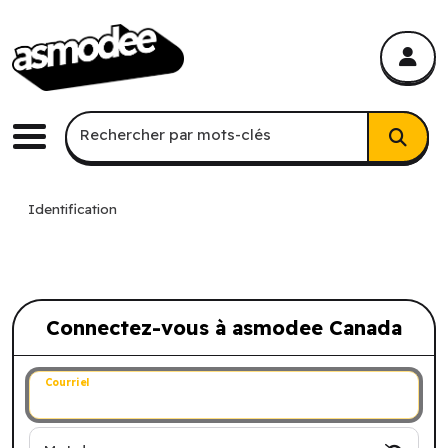
asmodee Canada
asmodee Canada
Recherche par mots-clés
Rechercher par mots-clés
Menu
Identification
Connectez-vous à asmodee Canada
Connectez-vous à asmodee Canada
Courriel