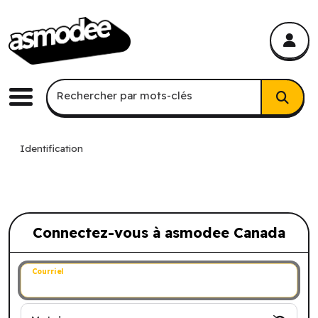
asmodee Canada
asmodee Canada
Recherche par mots-clés
Rechercher par mots-clés
Menu
Identification
Connectez-vous à asmodee Canada
Connectez-vous à asmodee Canada
Courriel