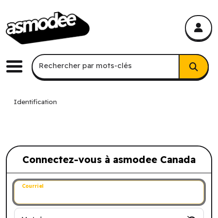
asmodee Canada
asmodee Canada
Recherche par mots-clés
Rechercher par mots-clés
Menu
Identification
Connectez-vous à asmodee Canada
Connectez-vous à asmodee Canada
Courriel