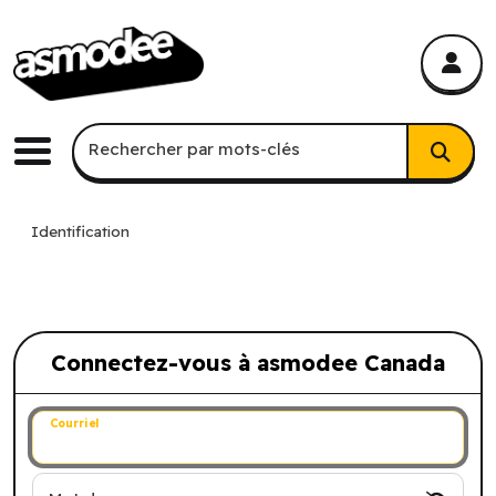
asmodee Canada
asmodee Canada
Recherche par mots-clés
Rechercher par mots-clés
Menu
Identification
Connectez-vous à asmodee Canada
Connectez-vous à asmodee Canada
Courriel