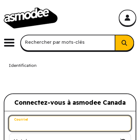
asmodee Canada
asmodee Canada
Recherche par mots-clés
Rechercher par mots-clés
Menu
Identification
Connectez-vous à asmodee Canada
Connectez-vous à asmodee Canada
Courriel